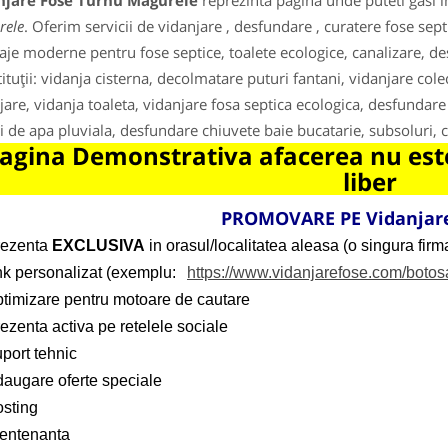
njare Fose Turnu Magurele
reprezinta pagina unde puteti gasi i
rele
. Oferim servicii de vidanjare , desfundare , curatere fose sept
ilaje moderne pentru fose septice, toalete ecologice, canalizare, d
stituții: vidanja cisterna, decolmatare puturi fantani, vidanjare col
jare, vidanja toaleta, vidanjare fosa septica ecologica, desfundare
i de apa pluviala, desfundare chiuvete baie bucatarie, subsoluri,
agina Demonstrativa afacerea nu este
liber
PROMOVARE PE Vidanjare
rezenta
EXCLUSIVA
in orasul/localitatea aleasa (o singura firma
ink personalizat (exemplu:
https://www.vidanjarefose.com/botos
ptimizare pentru motoare de cautare
ezenta activa pe retelele sociale
port tehnic
daugare oferte speciale
osting
entenanta