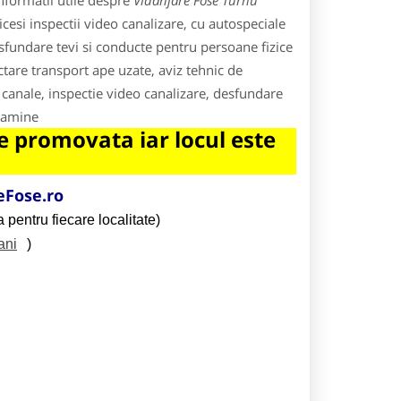
nformatii utile despre
Vidanjare Fose Turnu
icesi inspectii video canalizare, cu autospeciale
esfundare tevi si conducte pentru persoane fizice
ectare transport ape uzate, aviz tehnic de
 canale, inspectie video canalizare, desfundare
 camine
 promovata iar locul este
Fose.ro
 pentru fiecare localitate)
ani
)