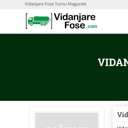
Vidanjare Fose Turnu Magurele
VIDA
Vid