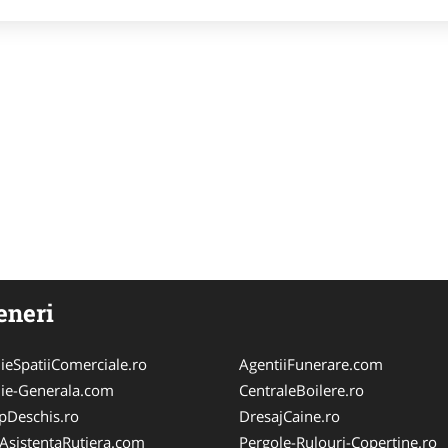
eneri
ieSpatiiComerciale.ro
AgentiiFunerare.com
ie-Generala.com
CentraleBoilere.ro
pDeschis.ro
DresajCaine.ro
iAsistentaRutiera.com
Pergole-Rulouri-Copertine.ro