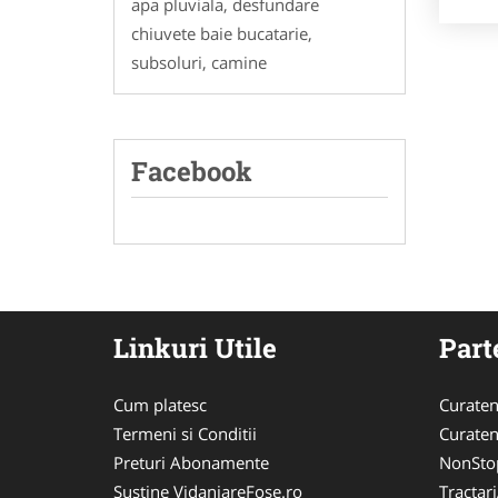
apa pluviala, desfundare
chiuvete baie bucatarie,
subsoluri, camine
Facebook
Linkuri Utile
Part
Cum platesc
Curaten
Termeni si Conditii
Curaten
Preturi Abonamente
NonSto
Sustine VidanjareFose.ro
Tractar