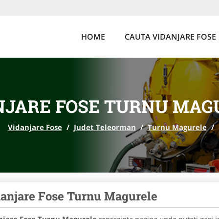
HOME
CAUTA VIDANJARE FOSE
NJARE FOSE TURNU MAG
Vidanjare Fose
/
Judet Teleorman
/
Turnu Magurele
/
anjare Fose Turnu Magurele