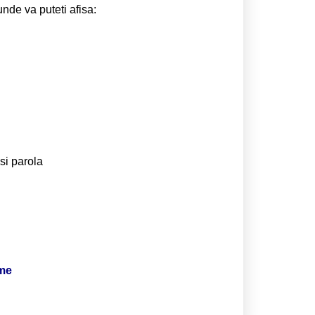
unde va puteti afisa:
si parola
ime