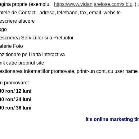
agina proprie (exemplu:
https://www.vidanjarefose.com/sibiu
) 
tele de Contact - adresa, telefoane, fax, email, website
escriere afacere
ogo
scrierea Serviciilor si a Preturilor
alerie Foto
zitionare pe Harta Interactiva
nk catre propriul site
stionarea informatiilor promovate, printr-un cont, cu user name 
ri promovare:
00 ron/ 12 luni
00 ron/ 24 luni
00 ron/ 36 luni
It's online marketing t