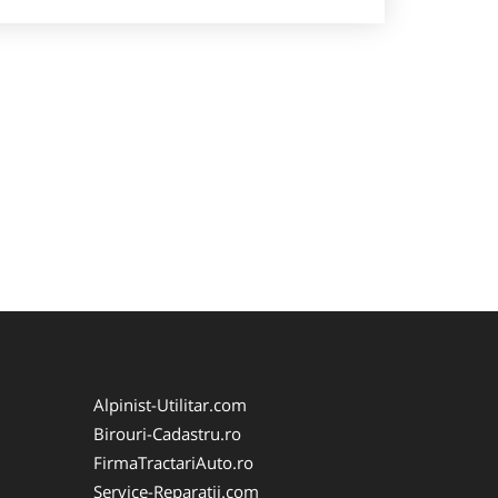
Alpinist-Utilitar.com
Birouri-Cadastru.ro
FirmaTractariAuto.ro
Service-Reparatii.com