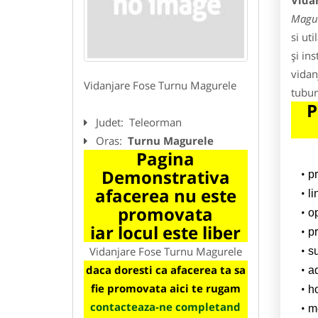
Vida
Magu
si ut
și in
vidan
Vidanjare Fose Turnu Magurele
tubur
P
Judet:
Teleorman
Oras:
Turnu Magurele
Pagina
Demonstrativa
p
afacerea nu este
l
promovata
o
iar locul este liber
pr
Vidanjare Fose Turnu Magurele
su
daca doresti ca afacerea ta sa
a
fie promovata aici te rugam
h
contacteaza-ne completand
m