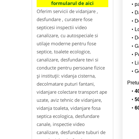
formularul de aici
p
Oferim servicii de vidanjare ,
Da
desfundare , curatere fose
D
septicesi inspectii video
L
canalizare, cu autospeciale si
De
utilaje moderne pentru fose
G
septice, toalete ecologice,
Po
canalizare, desfundare tevi si
Li
conducte pentru persoane fizice
Ge
și instituții: vidanja cisterna,
Pretu
decolmatare puturi fantani,
4
vidanjare colectare transport ape
uzate, aviz tehnic de vidanjare,
5
vidanja toaleta, vidanjare fosa
6
septica ecologica, desfundare
canale, inspectie video
canalizare, desfundare tuburi de