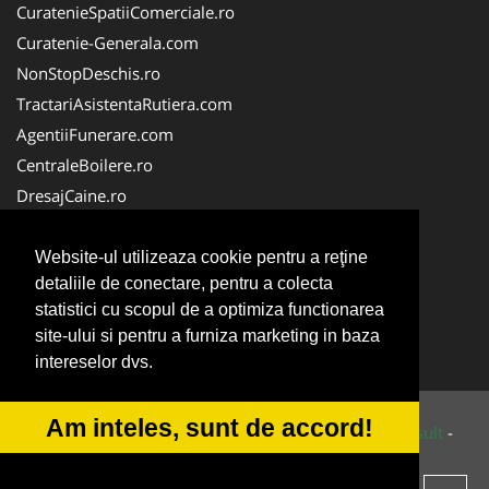
CuratenieSpatiiComerciale.ro
Curatenie-Generala.com
NonStopDeschis.ro
TractariAsistentaRutiera.com
AgentiiFunerare.com
CentraleBoilere.ro
DresajCaine.ro
Pergole-Rulouri-Copertine.ro
Alpinist-Utilitar.com
Website-ul utilizeaza cookie pentru a reţine
detaliile de conectare, pentru a colecta
Birouri-Cadastru.ro
statistici cu scopul de a optimiza functionarea
FirmaTractariAuto.ro
site-ului si pentru a furniza marketing in baza
Service-Reparatii.com
intereselor dvs.
Am inteles, sunt de accord!
© 2014-2026 Powered by
VilonMedia
&
Tokaido Consult
-
ANPC
SOL