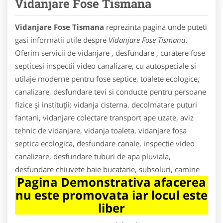
Vidanjare Fose Tismana
Vidanjare Fose Tismana
reprezinta pagina unde puteti
gasi informatii utile despre
Vidanjare Fose Tismana
.
Oferim servicii de vidanjare , desfundare , curatere fose
septicesi inspectii video canalizare, cu autospeciale si
utilaje moderne pentru fose septice, toalete ecologice,
canalizare, desfundare tevi si conducte pentru persoane
fizice și instituții: vidanja cisterna, decolmatare puturi
fantani, vidanjare colectare transport ape uzate, aviz
tehnic de vidanjare, vidanja toaleta, vidanjare fosa
septica ecologica, desfundare canale, inspectie video
canalizare, desfundare tuburi de apa pluviala,
desfundare chiuvete baie bucatarie, subsoluri, camine
Pagina Demonstrativa afacerea
nu este promovata iar locul este
liber