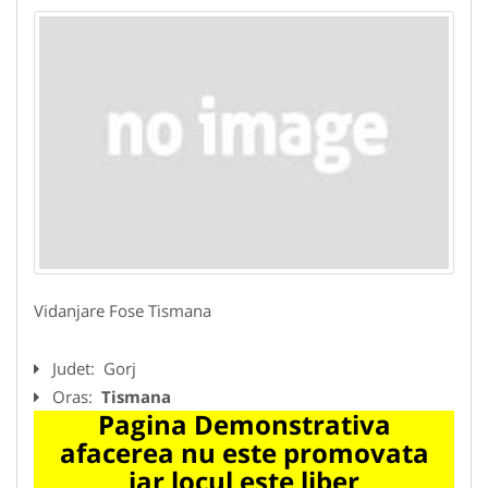
Vidanjare Fose Tismana
Judet:
Gorj
Oras:
Tismana
Pagina Demonstrativa
afacerea nu este promovata
iar locul este liber