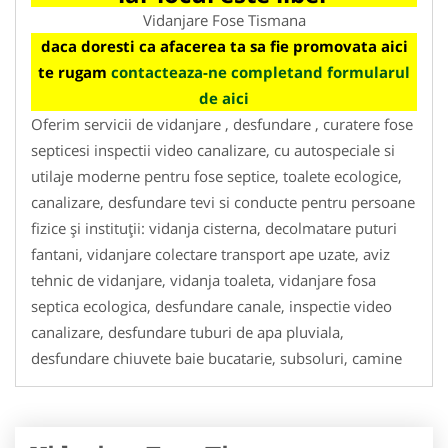
Vidanjare Fose Tismana
daca doresti ca afacerea ta sa fie promovata aici
te rugam
contacteaza-ne completand formularul
de aici
Oferim servicii de vidanjare , desfundare , curatere fose
septicesi inspectii video canalizare, cu autospeciale si
utilaje moderne pentru fose septice, toalete ecologice,
canalizare, desfundare tevi si conducte pentru persoane
fizice și instituții: vidanja cisterna, decolmatare puturi
fantani, vidanjare colectare transport ape uzate, aviz
tehnic de vidanjare, vidanja toaleta, vidanjare fosa
septica ecologica, desfundare canale, inspectie video
canalizare, desfundare tuburi de apa pluviala,
desfundare chiuvete baie bucatarie, subsoluri, camine