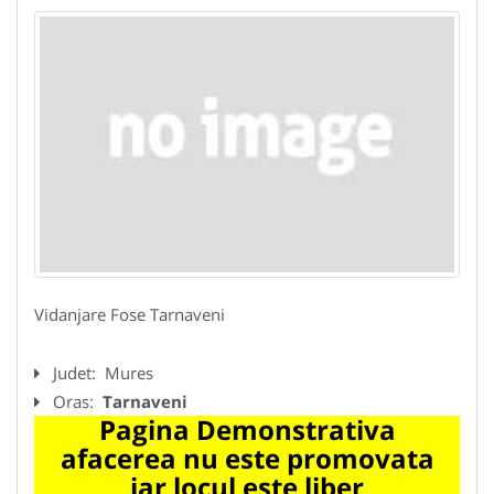
Vidanjare Fose Tarnaveni
Judet:
Mures
Oras:
Tarnaveni
Pagina Demonstrativa
afacerea nu este promovata
iar locul este liber