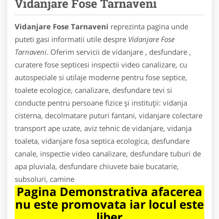
Vidanjare Fose Tarnaveni
Vidanjare Fose Tarnaveni
reprezinta pagina unde
puteti gasi informatii utile despre
Vidanjare Fose
Tarnaveni
. Oferim servicii de vidanjare , desfundare ,
curatere fose septicesi inspectii video canalizare, cu
autospeciale si utilaje moderne pentru fose septice,
toalete ecologice, canalizare, desfundare tevi si
conducte pentru persoane fizice și instituții: vidanja
cisterna, decolmatare puturi fantani, vidanjare colectare
transport ape uzate, aviz tehnic de vidanjare, vidanja
toaleta, vidanjare fosa septica ecologica, desfundare
canale, inspectie video canalizare, desfundare tuburi de
apa pluviala, desfundare chiuvete baie bucatarie,
subsoluri, camine
Pagina Demonstrativa afacerea
nu este promovata iar locul este
liber