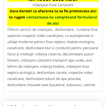
Vidanjare Fose Tarnaveni
daca doresti ca afacerea ta sa fie promovata aici
te rugam
contacteaza-ne completand formularul
de aici
Oferim servicii de vidanjare , desfundare , curatere fose
septicesi inspectii video canalizare, cu autospeciale si
utilaje moderne pentru fose septice, toalete ecologice,
canalizare, desfundare tevi si conducte pentru persoane
fizice și instituții: vidanja cisterna, decolmatare puturi
fantani, vidanjare colectare transport ape uzate, aviz
tehnic de vidanjare, vidanja toaleta, vidanjare fosa
septica ecologica, desfundare canale, inspectie video
canalizare, desfundare tuburi de apa pluviala,
desfundare chiuvete baie bucatarie, subsoluri, camine