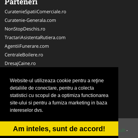
Parteneri
CuratenieSpatiiComerciale.ro
Curatenie-Generala.com
NonStopDeschis.ro
TractariAsistentaRutiera.com
AgentiiFunerare.com
CentraleBoilere.ro
DresajCaine.ro
Pergole-Rulouri-Copertine.ro
Alpinist-Utilitar.com
Website-ul utilizeaza cookie pentru a reţine
detaliile de conectare, pentru a colecta
Birouri-Cadastru.ro
statistici cu scopul de a optimiza functionarea
FirmaTractariAuto.ro
site-ului si pentru a furniza marketing in baza
Service-Reparatii.com
intereselor dvs.
Am inteles, sunt de accord!
© 2014-2026 Powered by
VilonMedia
&
Tokaido Consult
-
ANPC
SOL