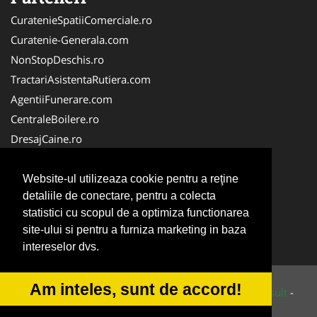
CuratenieSpatiiComerciale.ro
Curatenie-Generala.com
NonStopDeschis.ro
TractariAsistentaRutiera.com
AgentiiFunerare.com
CentraleBoilere.ro
DresajCaine.ro
Pergole-Rulouri-Copertine.ro
Alpinist-Utilitar.com
Website-ul utilizeaza cookie pentru a reţine
detaliile de conectare, pentru a colecta
Birouri-Cadastru.ro
statistici cu scopul de a optimiza functionarea
FirmaTractariAuto.ro
site-ului si pentru a furniza marketing in baza
Service-Reparatii.com
intereselor dvs.
Am inteles, sunt de accord!
© 2014-2026 Powered by
VilonMedia
&
Tokaido Consult
-
ANPC
SOL