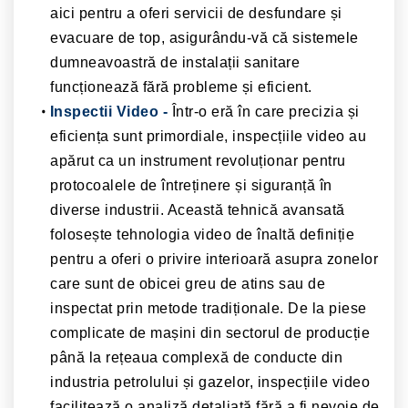
aici pentru a oferi servicii de desfundare și
evacuare de top, asigurându-vă că sistemele
dumneavoastră de instalații sanitare
funcționează fără probleme și eficient.
Inspectii Video -
Într-o eră în care precizia și
eficiența sunt primordiale, inspecțiile video au
apărut ca un instrument revoluționar pentru
protocoalele de întreținere și siguranță în
diverse industrii. Această tehnică avansată
folosește tehnologia video de înaltă definiție
pentru a oferi o privire interioară asupra zonelor
care sunt de obicei greu de atins sau de
inspectat prin metode tradiționale. De la piese
complicate de mașini din sectorul de producție
până la rețeaua complexă de conducte din
industria petrolului și gazelor, inspecțiile video
facilitează o analiză detaliată fără a fi nevoie de