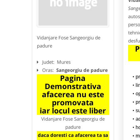
Vida
Sange
autos
perso
tehni
Vidanjare Fose Sangeorgiu de
desfu
padure
P
Judet:
Mures
Oras:
Sangeorgiu de padure
Pagina
p
Demonstrativa
l
afacerea nu este
o
promovata
pr
iar locul este liber
su
Vidanjare Fose Sangeorgiu de
a
padure
h
daca doresti ca afacerea ta sa
m