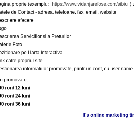
agina proprie (exemplu:
https://www.vidanjarefose.com/sibiu
) 
tele de Contact - adresa, telefoane, fax, email, website
escriere afacere
ogo
scrierea Serviciilor si a Preturilor
alerie Foto
zitionare pe Harta Interactiva
nk catre propriul site
stionarea informatiilor promovate, printr-un cont, cu user name 
ri promovare:
00 ron/ 12 luni
00 ron/ 24 luni
00 ron/ 36 luni
It's online marketing t