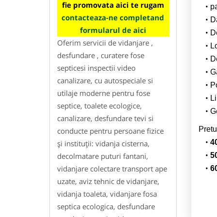
fie promovata aici te rugam
p
contacteaza-ne completand
Da
formularul de aici
D
Oferim servicii de vidanjare ,
L
desfundare , curatere fose
De
septicesi inspectii video
G
canalizare, cu autospeciale si
Po
utilaje moderne pentru fose
Li
septice, toalete ecologice,
Ge
canalizare, desfundare tevi si
Pretu
conducte pentru persoane fizice
4
și instituții: vidanja cisterna,
decolmatare puturi fantani,
5
vidanjare colectare transport ape
6
uzate, aviz tehnic de vidanjare,
vidanja toaleta, vidanjare fosa
septica ecologica, desfundare