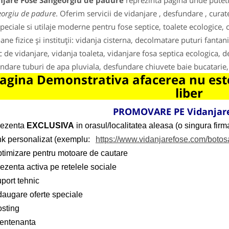
njare Fose Sangeorgiu de padure
reprezinta pagina unde puteti 
orgiu de padure
. Oferim servicii de vidanjare , desfundare , curat
peciale si utilaje moderne pentru fose septice, toalete ecologice, 
ane fizice și instituții: vidanja cisterna, decolmatare puturi fantan
c de vidanjare, vidanja toaleta, vidanjare fosa septica ecologica, 
ndare tuburi de apa pluviala, desfundare chiuvete baie bucatarie,
agina Demonstrativa afacerea nu este
liber
PROMOVARE PE Vidanjare
rezenta
EXCLUSIVA
in orasul/localitatea aleasa (o singura firma
ink personalizat (exemplu:
https://www.vidanjarefose.com/botos
ptimizare pentru motoare de cautare
ezenta activa pe retelele sociale
port tehnic
daugare oferte speciale
osting
entenanta