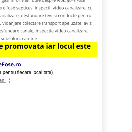
gasi informatii utile despre
Vidanjare Fose
ere fose septicesi inspectii video canalizare, cu
canalizare, desfundare tevi si conducte pentru
i, vidanjare colectare transport ape uzate, aviz
desfundare canale, inspectie video canalizare,
 subsoluri, camine
 promovata iar locul este
Fose.ro
 pentru fiecare localitate)
ani
)