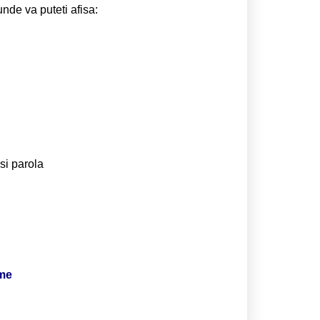
unde va puteti afisa:
si parola
ime