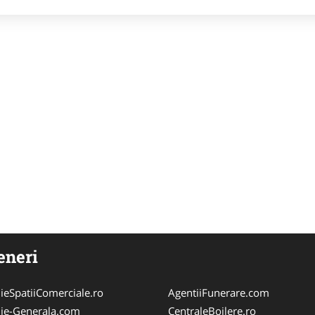
eneri
ieSpatiiComerciale.ro
AgentiiFunerare.com
ie-Generala.com
CentraleBoilere.ro