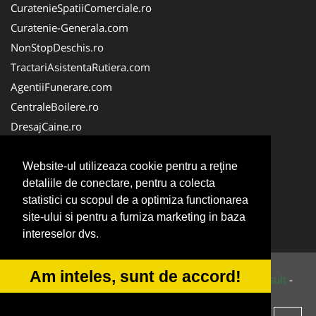
CuratenieSpatiiComerciale.ro
Curatenie-Generala.com
NonStopDeschis.ro
TractariAsistentaRutiera.com
AgentiiFunerare.com
CentraleBoilere.ro
DresajCaine.ro
Pergole-Rulouri-Copertine.ro
Alpinist-Utilitar.com
Website-ul utilizeaza cookie pentru a reţine
detaliile de conectare, pentru a colecta
Birouri-Cadastru.ro
statistici cu scopul de a optimiza functionarea
FirmaTractariAuto.ro
site-ului si pentru a furniza marketing in baza
Service-Reparatii.com
intereselor dvs.
Am inteles, sunt de accord!
© 2014-2026 Powered by
VilonMedia
&
Tokaido Consult
-
ANPC
SOL