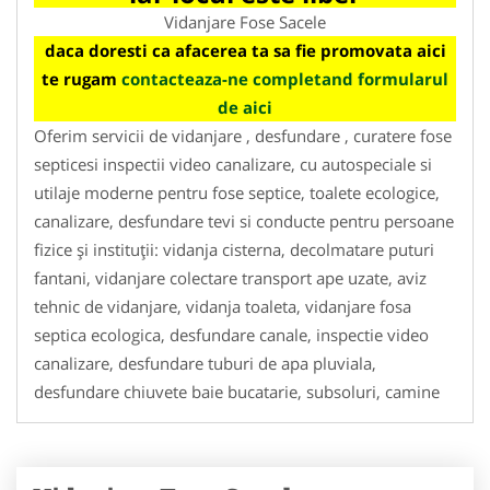
Vidanjare Fose Sacele
daca doresti ca afacerea ta sa fie promovata aici
te rugam
contacteaza-ne completand formularul
de aici
Oferim servicii de vidanjare , desfundare , curatere fose
septicesi inspectii video canalizare, cu autospeciale si
utilaje moderne pentru fose septice, toalete ecologice,
canalizare, desfundare tevi si conducte pentru persoane
fizice și instituții: vidanja cisterna, decolmatare puturi
fantani, vidanjare colectare transport ape uzate, aviz
tehnic de vidanjare, vidanja toaleta, vidanjare fosa
septica ecologica, desfundare canale, inspectie video
canalizare, desfundare tuburi de apa pluviala,
desfundare chiuvete baie bucatarie, subsoluri, camine