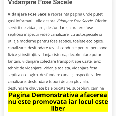
Vidanjare Fose Sacele
Vidanjare Fose Sacele
reprezinta pagina unde puteti
gasi informatii utile despre
Vidanjare Fose Sacele
. Oferim
servicii de vidanjare , desfundare , curatere fose
septicesi inspectii video canalizare, cu autospeciale si
utilaje moderne pentru fose septice, toalete ecologice,
canalizare, desfundare tevi si conducte pentru persoane
fizice și instituții: vidanja cisterna, decolmatare puturi
fantani, vidanjare colectare transport ape uzate, aviz
tehnic de vidanjare, vidanja toaleta, vidanjare fosa
septica ecologica, desfundare canale, inspectie video
canalizare, desfundare tuburi de apa pluviala,
desfundare chiuvete baie bucatarie, subsoluri, camine
Pagina Demonstrativa afacerea
nu este promovata iar locul este
liber