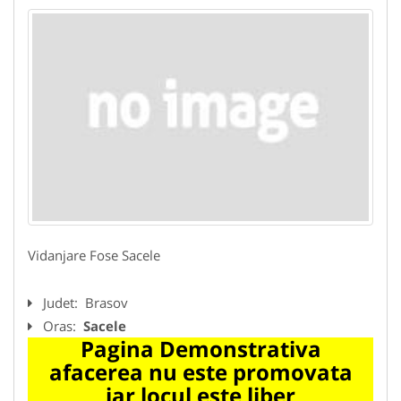
Vidanjare Fose Sacele
Judet:
Brasov
Oras:
Sacele
Pagina Demonstrativa
afacerea nu este promovata
iar locul este liber