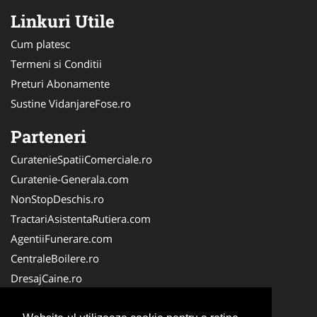
Linkuri Utile
Cum platesc
Termeni si Conditii
Preturi Abonamente
Sustine VidanjareFose.ro
Parteneri
CuratenieSpatiiComerciale.ro
Curatenie-Generala.com
NonStopDeschis.ro
TractariAsistentaRutiera.com
AgentiiFunerare.com
CentraleBoilere.ro
DresajCaine.ro
Pergole-Rulouri-Copertine.ro