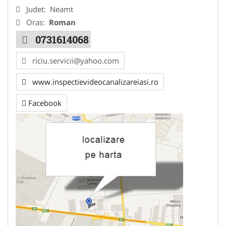
Judet:
Neamt
Oras:
Roman
0731614068
riciu.servicii@yahoo.com
www.inspectievideocanalizareiasi.ro
Facebook