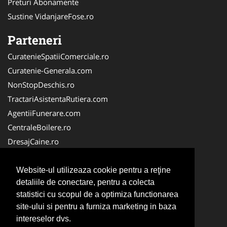
Preturi Abonamente
Sustine VidanjareFose.ro
Parteneri
CuratenieSpatiiComerciale.ro
Curatenie-Generala.com
NonStopDeschis.ro
TractariAsistentaRutiera.com
AgentiiFunerare.com
CentraleBoilere.ro
DresajCaine.ro
Pergole-Rulouri-Copertine.ro
Alpinist-Utilitar.com
Website-ul utilizeaza cookie pentru a reţine
detaliile de conectare, pentru a colecta
Birouri-Cadastru.ro
statistici cu scopul de a optimiza functionarea
FirmaTractariAuto.ro
site-ului si pentru a furniza marketing in baza
Service-Reparatii.com
intereselor dvs.