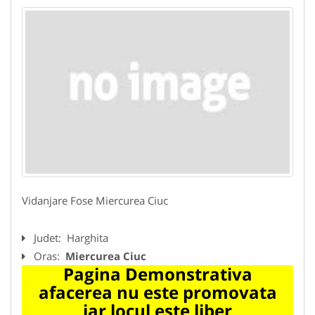
Vidanjare Fose Miercurea Ciuc
Judet:
Harghita
Oras:
Miercurea Ciuc
Pagina Demonstrativa
afacerea nu este promovata
iar locul este liber