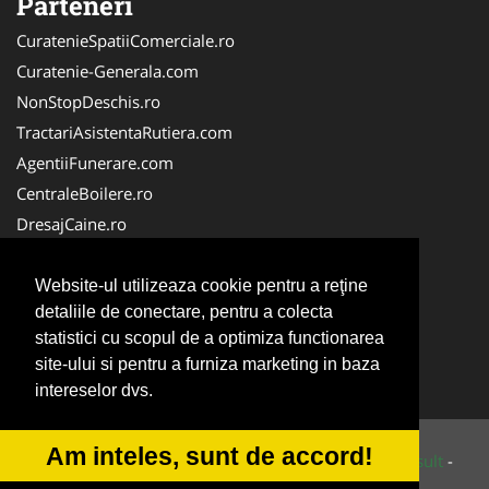
Parteneri
CuratenieSpatiiComerciale.ro
Curatenie-Generala.com
NonStopDeschis.ro
TractariAsistentaRutiera.com
AgentiiFunerare.com
CentraleBoilere.ro
DresajCaine.ro
Pergole-Rulouri-Copertine.ro
Alpinist-Utilitar.com
Website-ul utilizeaza cookie pentru a reţine
detaliile de conectare, pentru a colecta
Birouri-Cadastru.ro
statistici cu scopul de a optimiza functionarea
FirmaTractariAuto.ro
site-ului si pentru a furniza marketing in baza
Service-Reparatii.com
intereselor dvs.
Am inteles, sunt de accord!
© 2014-2026 Powered by
VilonMedia
&
Tokaido Consult
-
ANPC
SOL