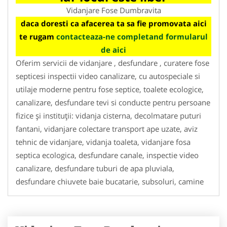
Vidanjare Fose Dumbravita
daca doresti ca afacerea ta sa fie promovata aici
te rugam
contacteaza-ne completand formularul
de aici
Oferim servicii de vidanjare , desfundare , curatere fose
septicesi inspectii video canalizare, cu autospeciale si
utilaje moderne pentru fose septice, toalete ecologice,
canalizare, desfundare tevi si conducte pentru persoane
fizice și instituții: vidanja cisterna, decolmatare puturi
fantani, vidanjare colectare transport ape uzate, aviz
tehnic de vidanjare, vidanja toaleta, vidanjare fosa
septica ecologica, desfundare canale, inspectie video
canalizare, desfundare tuburi de apa pluviala,
desfundare chiuvete baie bucatarie, subsoluri, camine