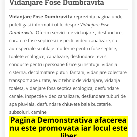
Vidanjare Fose Dumbravita
Vidanjare Fose Dumbravita
reprezinta pagina unde
puteti gasi informatii utile despre
Vidanjare Fose
Dumbravita
. Oferim servicii de vidanjare , desfundare ,
curatere fose septicesi inspectii video canalizare, cu
autospeciale si utilaje moderne pentru fose septice,
toalete ecologice, canalizare, desfundare tevi si
conducte pentru persoane fizice și instituții: vidanja
cisterna, decolmatare puturi fantani, vidanjare colectare
transport ape uzate, aviz tehnic de vidanjare, vidanja
toaleta, vidanjare fosa septica ecologica, desfundare
canale, inspectie video canalizare, desfundare tuburi de
apa pluviala, desfundare chiuvete baie bucatarie,
subsoluri, camine
Pagina Demonstrativa afacerea
nu este promovata iar locul este
liber