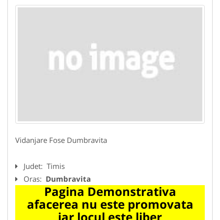
Vidanjare Fose Dumbravita
Judet:
Timis
Oras:
Dumbravita
Pagina Demonstrativa
afacerea nu este promovata
iar locul este liber