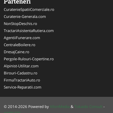
Parteneri
CuratenieSpatiiComerciale.ro
Curatenie-Generala.com
NonStopDeschis.ro
TractariAsistentaRutiera.com
AgentiiFunerare.com
CentraleBoilere.ro
DresajCaine.ro
Pergole-Rulouri-Copertine.ro
Alpinist-Utilitar.com
Birouri-Cadastru.ro
FirmaTractariAuto.ro
Service-Reparatii.com
© 2014-2026 Powered by
VilonMedia
&
Tokaido Consult
-
ANPC
SOL