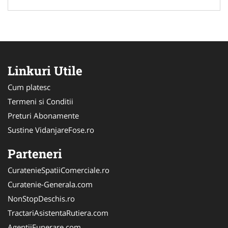
Linkuri Utile
Cum platesc
Termeni si Conditii
Preturi Abonamente
Sustine VidanjareFose.ro
Parteneri
CuratenieSpatiiComerciale.ro
Curatenie-Generala.com
NonStopDeschis.ro
TractariAsistentaRutiera.com
AgentiiFunerare.com