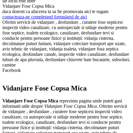
iar locul este liber
Vidanjare Fose Copsa Mica
daca doresti ca afacerea ta sa fie promovata aici te rugam
contacteaza-ne completand formularul de aici
Oferim servicii de vidanjare , desfundare , curatere fose septicesi
inspectii video canalizare, cu autospeciale si utilaje moderne pentru
fose septice, toalete ecologice, canalizare, desfundare tevi si
conducte pentru persoane fizice și instituții: vidanja cisterna,
decolmatare puturi fantani, vidanjare colectare transport ape uzate,
aviz tehnic de vidanjare, vidanja toaleta, vidanjare fosa septica
ecologica, desfundare canale, inspectie video canalizare, desfundare
tuburi de apa pluviala, desfundare chiuvete baie bucatarie, subsoluri,
camine
Facebook
Vidanjare Fose Copsa Mica
Vidanjare Fose Copsa Mica
reprezinta pagina unde puteti gasi
informatii utile despre
Vidanjare Fose Copsa Mica
. Oferim servicii
de vidanjare , desfundare , curatere fose septicesi inspectii video
canalizare, cu autospeciale si utilaje moderne pentru fose septice,
toalete ecologice, canalizare, desfundare tevi si conducte pentru
persoane fizice și instituții: vidanja cisterna, decolmatare puturi
fantani, vidanjare colectare transport ape uzate, aviz tehnic de