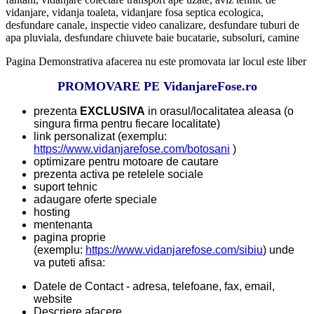
vidanjare, vidanja toaleta, vidanjare fosa septica ecologica,
desfundare canale, inspectie video canalizare, desfundare tuburi de
apa pluviala, desfundare chiuvete baie bucatarie, subsoluri, camine
Pagina Demonstrativa afacerea nu este promovata iar locul este liber
PROMOVARE PE VidanjareFose.ro
prezenta
EXCLUSIVA
in orasul/localitatea aleasa (o
singura firma pentru fiecare localitate)
link personalizat (exemplu:
https://www.vidanjarefose.com/botosani
)
optimizare pentru motoare de cautare
prezenta activa pe retelele sociale
suport tehnic
adaugare oferte speciale
hosting
mentenanta
pagina proprie
(exemplu:
https://www.vidanjarefose.com/sibiu
) unde
va puteti afisa:
Datele de Contact - adresa, telefoane, fax, email,
website
Descriere afacere