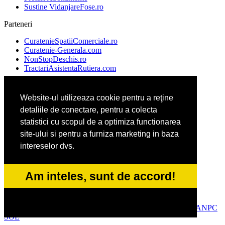
Sustine VidanjareFose.ro
Parteneri
CuratenieSpatiiComerciale.ro
Curatenie-Generala.com
NonStopDeschis.ro
TractariAsistentaRutiera.com
Website-ul utilizeaza cookie pentru a reţine
AgentiiFunerare.com
detaliile de conectare, pentru a colecta
CentraleBoilere.ro
DresajCaine.ro
statistici cu scopul de a optimiza functionarea
Pergole-Rulouri-Copertine.ro
site-ului si pentru a furniza marketing in baza
intereselor dvs.
Alpinist-Utilitar.com
Birouri-Cadastru.ro
Am inteles, sunt de accord!
FirmaTractariAuto.ro
Service-Reparatii.com
© 2014-2026 Powered by
VilonMedia
&
Tokaido Consult
-
ANPC
SOL