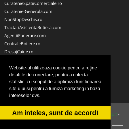
CuratenieSpatiiComerciale.ro
Curatenie-Generala.com
NonStopDeschis.ro
TractariAsistentaRutiera.com
AgentiiFunerare.com
CentraleBoilere.ro
DresajCaine.ro
Pergole-Rulouri-Copertine.ro
Alpinist-Utilitar.com
Website-ul utilizeaza cookie pentru a reţine
detaliile de conectare, pentru a colecta
Birouri-Cadastru.ro
statistici cu scopul de a optimiza functionarea
FirmaTractariAuto.ro
site-ului si pentru a furniza marketing in baza
Service-Reparatii.com
intereselor dvs.
Am inteles, sunt de accord!
© 2014-2026 Powered by
VilonMedia
&
Tokaido Consult
-
ANPC
SOL