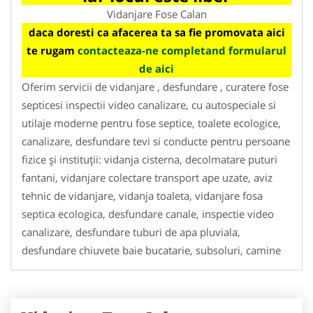
Vidanjare Fose Calan
daca doresti ca afacerea ta sa fie promovata aici
te rugam
contacteaza-ne completand formularul
de aici
Oferim servicii de vidanjare , desfundare , curatere fose
septicesi inspectii video canalizare, cu autospeciale si
utilaje moderne pentru fose septice, toalete ecologice,
canalizare, desfundare tevi si conducte pentru persoane
fizice și instituții: vidanja cisterna, decolmatare puturi
fantani, vidanjare colectare transport ape uzate, aviz
tehnic de vidanjare, vidanja toaleta, vidanjare fosa
septica ecologica, desfundare canale, inspectie video
canalizare, desfundare tuburi de apa pluviala,
desfundare chiuvete baie bucatarie, subsoluri, camine