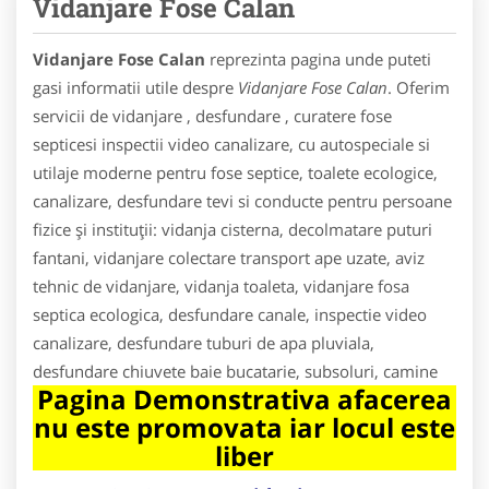
Vidanjare Fose Calan
Vidanjare Fose Calan
reprezinta pagina unde puteti
gasi informatii utile despre
Vidanjare Fose Calan
. Oferim
servicii de vidanjare , desfundare , curatere fose
septicesi inspectii video canalizare, cu autospeciale si
utilaje moderne pentru fose septice, toalete ecologice,
canalizare, desfundare tevi si conducte pentru persoane
fizice și instituții: vidanja cisterna, decolmatare puturi
fantani, vidanjare colectare transport ape uzate, aviz
tehnic de vidanjare, vidanja toaleta, vidanjare fosa
septica ecologica, desfundare canale, inspectie video
canalizare, desfundare tuburi de apa pluviala,
desfundare chiuvete baie bucatarie, subsoluri, camine
Pagina Demonstrativa afacerea
nu este promovata iar locul este
liber