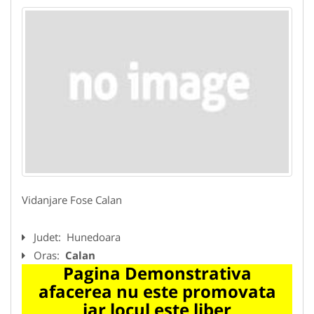
Vidanjare Fose Calan
Judet:
Hunedoara
Oras:
Calan
Pagina Demonstrativa
afacerea nu este promovata
iar locul este liber