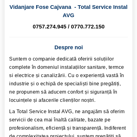
Vidanjare Fose Cajvana - Total Service Instal
AVG
0757.274.945 / 0770.772.150
Despre noi
Suntem o companie dedicată oferirii soluțiilor
complete în domeniul instalațiilor sanitare, termce
si electrice și canalizării. Cu o experiență vastă în
industrie și o echipă de specialiști bine pregătiți,
ne propunem să aducem confort și siguranță în
locuințele și afacerile clienților noștri.
La Total Service Instal AVG, ne angajăm să oferim
servicii de cea mai înaltă calitate, bazate pe
profesionalism, eficiență și transparență. Indiferent
de complexitatea proiectului, suntem pregătiți să