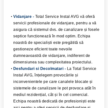
Vidanjare -
Total Service Instal AVG vă oferă
servicii profesionale de vidanjare, pentru a vă
asigura că sistemul dvs. de canalizare și fosele
septice funcționează în mod optim. Echipa
noastră de specialiști este pregătită să
gestioneze eficient toate nevoile
dumneavoastră de vidanjare, indiferent de
dimensiunea sau complexitatea proiectului.
Desfundari si Decolmatari -
La Total Service
Instal AVG, înțelegem provocările și
inconvenientele pe care canalele blocate și
sistemele de canalizare le pot provoca atât în ​​
mediul rezidențial, cât și în cel comercial.
Echipa noastră dedicată de profesioniști este
aici pentru a oferi servicii de desfundare și