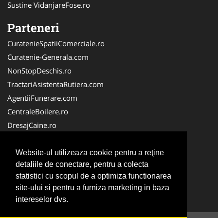
Sustine VidanjareFose.ro
Parteneri
CuratenieSpatiiComerciale.ro
Curatenie-Generala.com
NonStopDeschis.ro
TractariAsistentaRutiera.com
AgentiiFunerare.com
CentraleBoilere.ro
DresajCaine.ro
Pergole-Rulouri-Copertine.ro
Alpinist-Utilitar.com
Website-ul utilizeaza cookie pentru a reţine
detaliile de conectare, pentru a colecta
Birouri-Cadastru.ro
statistici cu scopul de a optimiza functionarea
FirmaTractariAuto.ro
site-ului si pentru a furniza marketing in baza
Service-Reparatii.com
intereselor dvs.