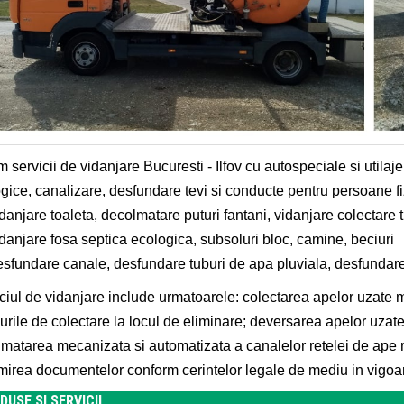
m servicii de vidanjare Bucuresti - Ilfov cu autospeciale si utila
gice,
canalizare, desfundare tevi si conducte pentru persoane fizic
danjare toaleta, decolmatare puturi fantani, vidanjare colectare 
idanjare fosa septica ecologica,
subsoluri bloc, camine, beciuri
esfundare canale, desfundare tuburi de apa pluviala, desfundare
ciul de vidanjare include urmatoarele: colectarea apelor uzate 
curile de colectare la locul de eliminare; deversarea apelor uzat
matarea mecanizata si automatizata a canalelor retelei de ape r
mirea documentelor conform cerintelor legale de mediu in vigoa
DUSE SI SERVICII