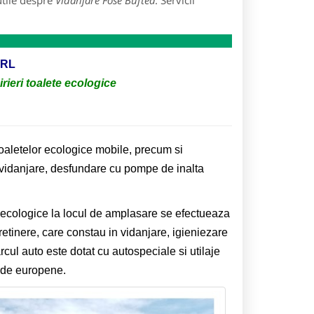
utile despre
Vidanjare Fose Buftea
: Servicii
SRL
irieri toalete ecologice
a toaletelor ecologice mobile, precum si
e vidanjare, desfundare cu pompe de inalta
r ecologice la locul de amplasare se efectueaza
retinere, care constau in vidanjare, igieniezare
rcul auto este dotat cu autospeciale si utilaje
rde europene.