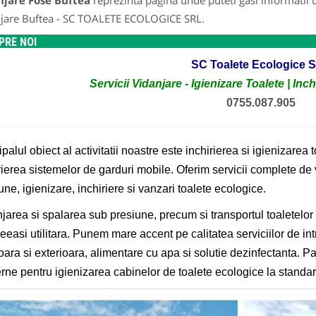
njare Fose Buftea
reprezinta pagina unde puteti gasi informatii 
jare Buftea - SC TOALETE ECOLOGICE SRL.
PRE NOI
SC Toalete Ecologice 
Servicii Vidanjare - Igienizare Toalete | Inch
0755.087.905
ipalul obiect al activitatii noastre este inchirierea si igienizare
rierea sistemelor de garduri mobile. Oferim servicii complete d
une, igienizare, inchiriere si vanzari toalete ecologice.
jarea si spalarea sub presiune, precum si transportul toaletelo
eeasi utilitara. Punem mare accent pe calitatea serviciilor de int
ioara si exterioara, alimentare cu apa si solutie dezinfectanta. Pa
ne pentru igienizarea cabinelor de toalete ecologice la standa