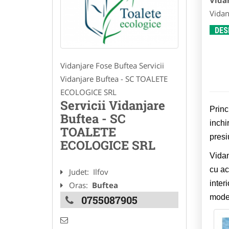
Vida
Vidan
DES
Vidanjare Fose Buftea Servicii
Vidanjare Buftea - SC TOALETE
ECOLOGICE SRL
Servicii Vidanjare
Princ
Buftea - SC
inchi
TOALETE
presi
ECOLOGICE SRL
Vidan
cu ac
Judet:
Ilfov
inter
Oras:
Buftea
moder
0755087905