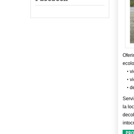
Oferi
ecolo
vi
v
d
Servi
la lo
decol
intoc
PRO