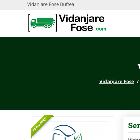
Vidanjare Fose Buftea
Vidanjare Fose
/
PROMOVAT
Ser