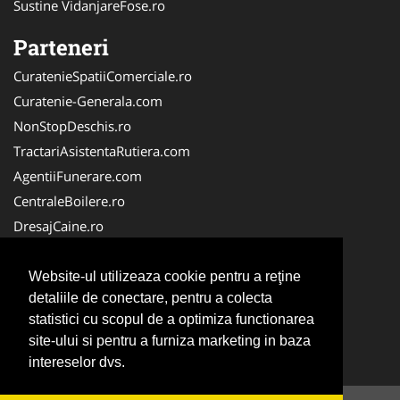
Sustine VidanjareFose.ro
Parteneri
CuratenieSpatiiComerciale.ro
Curatenie-Generala.com
NonStopDeschis.ro
TractariAsistentaRutiera.com
AgentiiFunerare.com
CentraleBoilere.ro
DresajCaine.ro
Pergole-Rulouri-Copertine.ro
Alpinist-Utilitar.com
Website-ul utilizeaza cookie pentru a reţine
detaliile de conectare, pentru a colecta
Birouri-Cadastru.ro
statistici cu scopul de a optimiza functionarea
FirmaTractariAuto.ro
site-ului si pentru a furniza marketing in baza
Service-Reparatii.com
intereselor dvs.