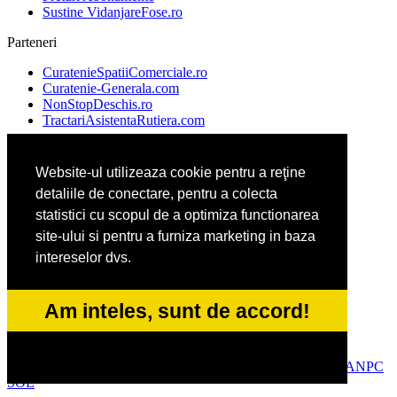
Sustine VidanjareFose.ro
Parteneri
CuratenieSpatiiComerciale.ro
Curatenie-Generala.com
NonStopDeschis.ro
TractariAsistentaRutiera.com
Website-ul utilizeaza cookie pentru a reţine
AgentiiFunerare.com
detaliile de conectare, pentru a colecta
CentraleBoilere.ro
DresajCaine.ro
statistici cu scopul de a optimiza functionarea
Pergole-Rulouri-Copertine.ro
site-ului si pentru a furniza marketing in baza
intereselor dvs.
Alpinist-Utilitar.com
Birouri-Cadastru.ro
Am inteles, sunt de accord!
FirmaTractariAuto.ro
Service-Reparatii.com
© 2014-2026 Powered by
VilonMedia
&
Tokaido Consult
-
ANPC
SOL