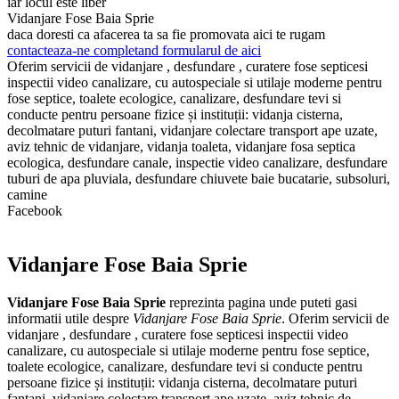
iar locul este liber
Vidanjare Fose Baia Sprie
daca doresti ca afacerea ta sa fie promovata aici te rugam
contacteaza-ne completand formularul de aici
Oferim servicii de vidanjare , desfundare , curatere fose septicesi
inspectii video canalizare, cu autospeciale si utilaje moderne pentru
fose septice, toalete ecologice, canalizare, desfundare tevi si
conducte pentru persoane fizice și instituții: vidanja cisterna,
decolmatare puturi fantani, vidanjare colectare transport ape uzate,
aviz tehnic de vidanjare, vidanja toaleta, vidanjare fosa septica
ecologica, desfundare canale, inspectie video canalizare, desfundare
tuburi de apa pluviala, desfundare chiuvete baie bucatarie, subsoluri,
camine
Facebook
Vidanjare Fose Baia Sprie
Vidanjare Fose Baia Sprie
reprezinta pagina unde puteti gasi
informatii utile despre
Vidanjare Fose Baia Sprie
. Oferim servicii de
vidanjare , desfundare , curatere fose septicesi inspectii video
canalizare, cu autospeciale si utilaje moderne pentru fose septice,
toalete ecologice, canalizare, desfundare tevi si conducte pentru
persoane fizice și instituții: vidanja cisterna, decolmatare puturi
fantani, vidanjare colectare transport ape uzate, aviz tehnic de