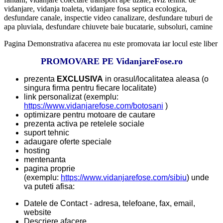
vidanjare, vidanja toaleta, vidanjare fosa septica ecologica,
desfundare canale, inspectie video canalizare, desfundare tuburi de
apa pluviala, desfundare chiuvete baie bucatarie, subsoluri, camine
Pagina Demonstrativa afacerea nu este promovata iar locul este liber
PROMOVARE PE VidanjareFose.ro
prezenta
EXCLUSIVA
in orasul/localitatea aleasa (o
singura firma pentru fiecare localitate)
link personalizat (exemplu:
https://www.vidanjarefose.com/botosani
)
optimizare pentru motoare de cautare
prezenta activa pe retelele sociale
suport tehnic
adaugare oferte speciale
hosting
mentenanta
pagina proprie
(exemplu:
https://www.vidanjarefose.com/sibiu
) unde
va puteti afisa:
Datele de Contact - adresa, telefoane, fax, email,
website
Descriere afacere