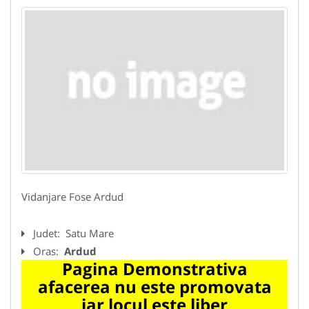
Vidanjare Fose Ardud
Judet:
Satu Mare
Oras:
Ardud
Pagina Demonstrativa
afacerea nu este promovata
iar locul este liber