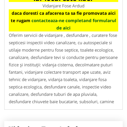
Vidanjare Fose Ardud
daca doresti ca afacerea ta sa fie promovata aici
te rugam
contacteaza-ne completand formularul
de aici
Oferim servicii de vidanjare , desfundare , curatere fose
septicesi inspectii video canalizare, cu autospeciale si
utilaje moderne pentru fose septice, toalete ecologice,
canalizare, desfundare tevi si conducte pentru persoane
fizice și instituții: vidanja cisterna, decolmatare puturi
fantani, vidanjare colectare transport ape uzate, aviz
tehnic de vidanjare, vidanja toaleta, vidanjare fosa
septica ecologica, desfundare canale, inspectie video
canalizare, desfundare tuburi de apa pluviala,
desfundare chiuvete baie bucatarie, subsoluri, camine