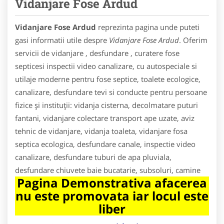
Vidanjare Fose Ardud
Vidanjare Fose Ardud
reprezinta pagina unde puteti
gasi informatii utile despre
Vidanjare Fose Ardud
. Oferim
servicii de vidanjare , desfundare , curatere fose
septicesi inspectii video canalizare, cu autospeciale si
utilaje moderne pentru fose septice, toalete ecologice,
canalizare, desfundare tevi si conducte pentru persoane
fizice și instituții: vidanja cisterna, decolmatare puturi
fantani, vidanjare colectare transport ape uzate, aviz
tehnic de vidanjare, vidanja toaleta, vidanjare fosa
septica ecologica, desfundare canale, inspectie video
canalizare, desfundare tuburi de apa pluviala,
desfundare chiuvete baie bucatarie, subsoluri, camine
Pagina Demonstrativa afacerea
nu este promovata iar locul este
liber