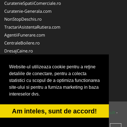
CuratenieSpatiiComerciale.ro
Curatenie-Generala.com
NonStopDeschis.ro
TractariAsistentaRutiera.com
AgentiiFunerare.com
CentraleBoilere.ro
DresajCaine.ro
Pergole-Rulouri-Copertine.ro
Alpinist-Utilitar.com
Website-ul utilizeaza cookie pentru a reţine
detaliile de conectare, pentru a colecta
Birouri-Cadastru.ro
statistici cu scopul de a optimiza functionarea
FirmaTractariAuto.ro
site-ului si pentru a furniza marketing in baza
Service-Reparatii.com
intereselor dvs.
Am inteles, sunt de accord!
© 2014-2026 Powered by
VilonMedia
&
Tokaido Consult
-
ANPC
SOL